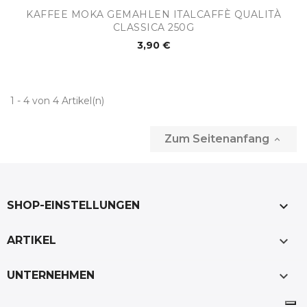
KAFFEE MOKA GEMAHLEN ITALCAFFÈ QUALITÀ
CLASSICA 250G
3,90 €
1 - 4 von 4 Artikel(n)
Zum Seitenanfang

keyboard_arrow_down
SHOP-EINSTELLUNGEN

ARTIKEL

UNTERNEHMEN