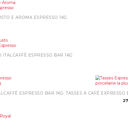
ide
USTO E AROMA ESPRESSO 1KG
pide
 ITALCAFFÈ ESPRESSO BAR 1KG

ide
Ape
ALCAFFÈ ESPRESSO BAR 1KG
TASSES À CAFÉ EXPRESSO 
27