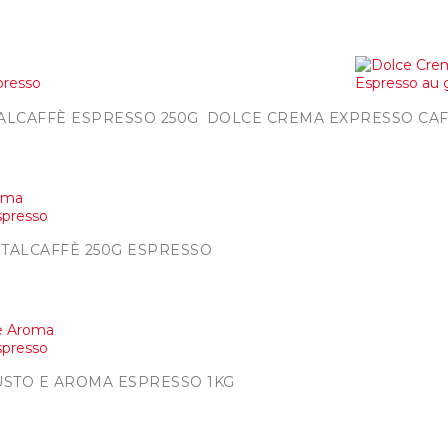

e
A
ALCAFFÈ ESPRESSO 250G
DOLCE CREMA EXPRESSO CAFÉ
de
ITALCAFFÈ 250G ESPRESSO
ide
USTO E AROMA ESPRESSO 1KG