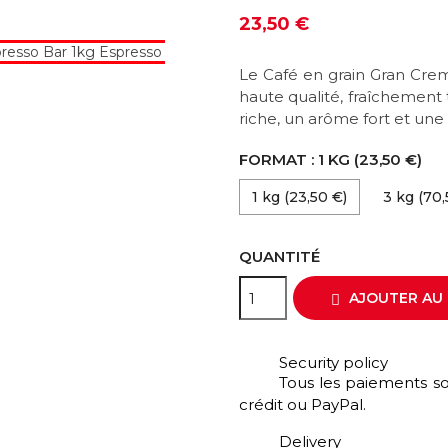
23,50 €
Le Café en grain Gran Cre
haute qualité, fraîchement 
riche, un arôme fort et un
FORMAT : 1 KG (23,50 €)
1 kg (23,50 €)
3 kg (70,
QUANTITÉ
AJOUTER AU 

Security policy
Tous les paiements so
crédit ou PayPal.
Delivery