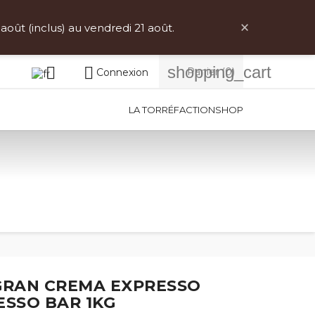
votre pays ici)
×
ût (inclus) au vendredi 21 août.
shopping_cart


Panier
(0)
Connexion
LA TORRÉFACTION
SHOP
 GRAN CREMA EXPRESSO
ESSO BAR 1KG