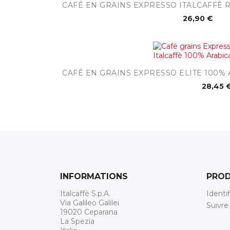

Aperçu rapid
CAFÉ EN GRAINS EXPRESSO ITALCAFFÈ 
26,90 €

Aperçu 
CAFÉ EN GRAINS EXPRESSO ELITE 100% 
28,45 
INFORMATIONS
PROD
Italcaffè S.p.A.
Identi
Via Galileo Galilei
Suivr
19020 Ceparana
La Spezia