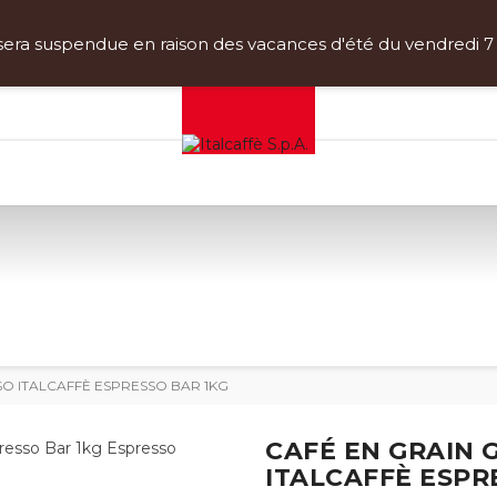
atuite pour les commandes supérieures à 80 €
(vérifiez 
- - -
a suspendue en raison des vacances d'été du vendredi 7 ao
Inscrivez-vous et bénéficiez d'une réduction de 10%!
O ITALCAFFÈ ESPRESSO BAR 1KG
CAFÉ EN GRAIN
ITALCAFFÈ ESPR