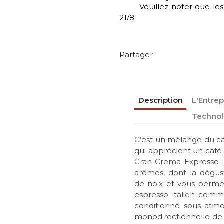
Veuillez noter que le
21/8.
Partager
Description
L'Entrep
Technol
C’est un mélange du ca
qui apprécient un café 
Gran Crema Expresso It
arômes, dont la dégus
de noix et vous perme
espresso italien comme
conditionné sous atmo
monodirectionnelle de 