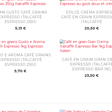


Aperçu rapide
Aperçu rapide
AN GUSTO CAFÉ GRAINS
DOLCE CREMA EXPRE
EXPRESSO ITALCAFFÈ
CAFÉ EN GRAIN ESPRESS
ESPRESSO 250G
ITALCAFFÈ
5,13 €
20,50 €

Aperçu rapide
O E AROMA CAFÉ GRAINS

Aperçu rapide
CAFÉ EN GRAIN GRAN C
EXPRESSO ITALCAFFÈ
EXPRESSO ITALCAFF
ESPRESSO 250G
ESPRESSO BAR 1KG
5,70 €
23,50 €