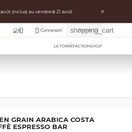
votre pays ici)
×
ût (inclus) au vendredi 21 août.
shopping_cart


Panier
(0)
Connexion
LA TORRÉFACTION
SHOP
EN GRAIN ARABICA COSTA
AFFÈ ESPRESSO BAR