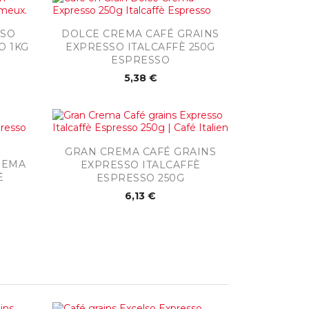

Aperçu rapide
SSO
DOLCE CREMA CAFÉ GRAINS
O 1KG
EXPRESSO ITALCAFFÈ 250G
ESPRESSO
5,38 €

Aperçu rapide
GRAN CREMA CAFÉ GRAINS
REMA
EXPRESSO ITALCAFFÈ
È
ESPRESSO 250G
6,13 €