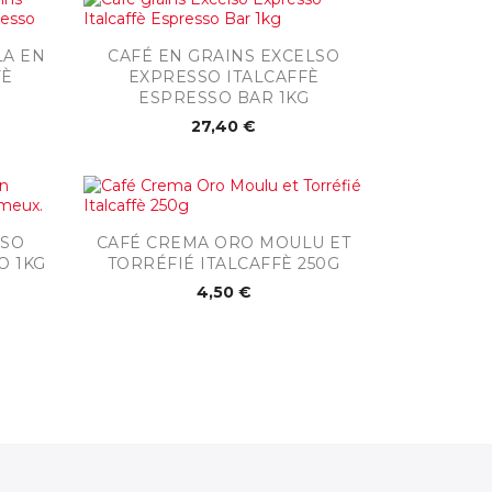

Aperçu rapide
LA EN
CAFÉ EN GRAINS EXCELSO
FÈ
EXPRESSO ITALCAFFÈ
ESPRESSO BAR 1KG
27,40 €

Aperçu rapide
SSO
CAFÉ CREMA ORO MOULU ET
O 1KG
TORRÉFIÉ ITALCAFFÈ 250G
4,50 €