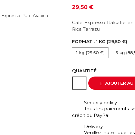
29,50 €
Café Expresso Italcaffè en
Rica Tarrazu.
FORMAT : 1 KG (29,50 €)
1 kg (29,50 €)
3 kg (88,
QUANTITÉ
AJOUTER AU 

Security policy
Tous les paiements so
crédit ou PayPal.
Delivery
Veuillez noter que le