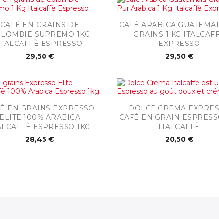


Aperçu rapide
Aperçu rapide
CAFÉ EN GRAINS DE
CAFÉ ARABICA GUATEMA
LOMBIE SUPREMO 1KG
GRAINS 1 KG ITALCAF
ITALCAFFÈ ESPRESSO
EXPRESSO
29,50 €
29,50 €


Aperçu rapide
Aperçu rapide
É EN GRAINS EXPRESSO
DOLCE CREMA EXPRE
ELITE 100% ARABICA
CAFÉ EN GRAIN ESPRESS
ALCAFFÈ ESPRESSO 1KG
ITALCAFFÈ
28,45 €
20,50 €