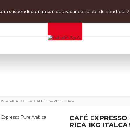
atuite pour les commandes supérieures à 80 €
(vérifiez 
- - -
a suspendue en raison des vacances d'été du vendredi 7 ao
Inscrivez-vous et bénéficiez d'une réduction de 10%!
STA RICA 1KG ITALCAFFÈ ESPRESSO BAR
CAFÉ EXPRESSO 
RICA 1KG ITALC